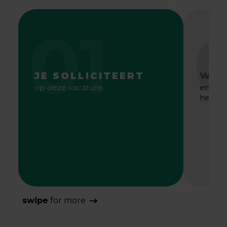
01
JE SOLLICITEERT
WE 
op deze vacature.
en gaa
het bes
swipe
for more