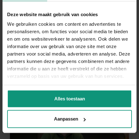
"Bouwen is mensenwerk". Het bedrijf
Deze website maakt gebruik van cookies
ontwikkelt daarom niet alleen de beste
We gebruiken cookies om content en advertenties te
grondstoffen en producten voor de klant: het
personaliseren, om functies voor social media te bieden
en om ons websiteverkeer te analyseren. Ook delen we
bedrijf wil het iedereen zo goed mogelijk naar
informatie over uw gebruik van onze site met onze
de zin te maken op de werkvloer.
partners voor social media, adverteren en analyse. Deze
partners kunnen deze gegevens combineren met andere
informatie die u aan ze heeft verstrekt of die ze hebben
DIRECT SOLLICITEREN
verzameld op basis van uw gebruik van hun services.
Alles toestaan
Aanpassen