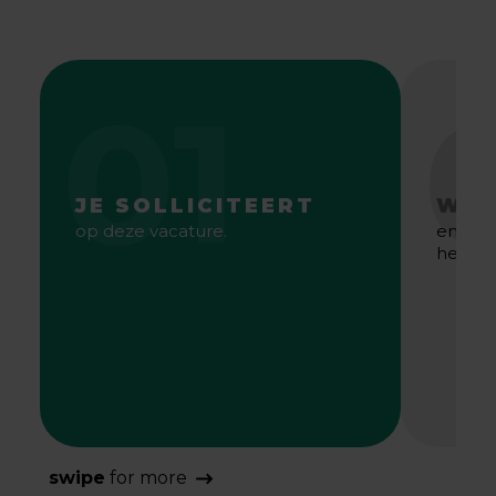
01
JE SOLLICITEERT
WE 
op deze vacature.
en gaa
het bes
swipe
for more