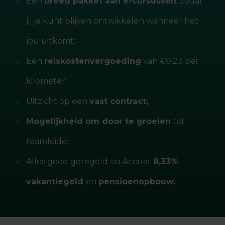
Een
breed pakket aan e-cursussen
, zodat
jij je kunt blijven ontwikkelen wanneer het
jou uitkomt;
Een
reiskostenvergoeding
van €0,23 per
kilometer;
Uitzicht op een
vast contract;
Mogelijkheid om door te groeien
tot
teamleider;
Alles goed geregeld via Accres:
8,33%
vakantiegeld
en
pensioenopbouw.