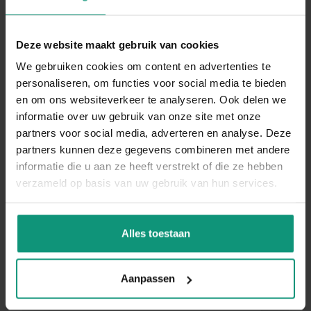
DIRECT SOLLICITEREN
Deze website maakt gebruik van cookies
We gebruiken cookies om content en advertenties te
personaliseren, om functies voor social media te bieden
en om ons websiteverkeer te analyseren. Ook delen we
informatie over uw gebruik van onze site met onze
SOLLICITEREN ALS
partners voor social media, adverteren en analyse. Deze
partners kunnen deze gegevens combineren met andere
OPERATOR 3-PLOEGEN IN
informatie die u aan ze heeft verstrekt of die ze hebben
VALKENSWAARD
verzameld op basis van uw gebruik van hun services.
Binnen 24 uur reactie!
Alles toestaan
Voornaam
*
Aanpassen