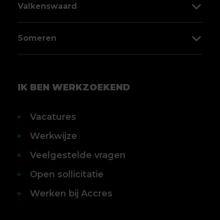
Valkenswaard
040 303 00 03
5751 LE Deurne
Markt 58
Someren
0493 319 900
5554 CD Valkenswaard
Laan Ten Roode 2B
040 303 88 80
5711 GC Someren
IK BEN WERKZOEKEND
0493 496 002
Vacatures
Werkwijze
Veelgestelde vragen
Open sollicitatie
Werken bij Accres