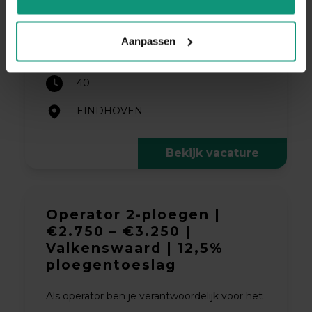
€3.500 - €4.000
Aanpassen
BOUW
40
EINDHOVEN
Bekijk vacature
Operator 2-ploegen |
€2.750 – €3.250 |
Valkenswaard | 12,5%
ploegentoeslag
Als operator ben je verantwoordelijk voor het