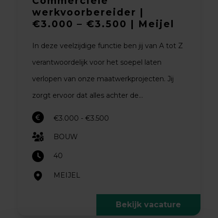
Commerciële
werkvoorbereider |
€3.000 – €3.500 | Meijel
In deze veelzijdige functie ben jij van A tot Z
verantwoordelijk voor het soepel laten
verlopen van onze maatwerkprojecten. Jij
zorgt ervoor dat alles achter de...
€3.000 - €3.500
BOUW
40
MEIJEL
Bekijk vacature