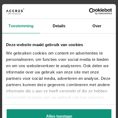
VRAGEN OVER EEN
VACATURE?
Toestemming
Details
Over
APP MET NIELS
Deze website maakt gebruik van cookies
We gebruiken cookies om content en advertenties te
Allround loodgieter |
personaliseren, om functies voor social media te bieden
€3.500 – €4.000 |
en om ons websiteverkeer te analyseren. Ook delen we
Eindhoven | 45 vrije
informatie over uw gebruik van onze site met onze
dagen
partners voor social media, adverteren en analyse. Deze
partners kunnen deze gegevens combineren met andere
Als allround loodgieter binnen onze afdeling
informatie die u aan ze heeft verstrekt of die ze hebben
verzameld op basis van uw gebruik van hun services.
Service & Onderhoud ben jij de specialist in
het oplossen van reparatieverzoeken en
Alles toestaan
onderhoudswerkzaamheden. Je...