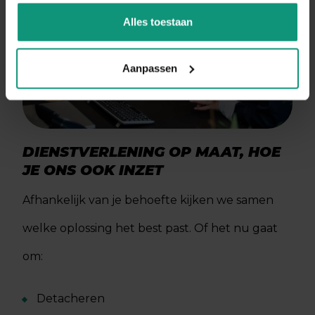
Alles toestaan
Aanpassen
DIENSTVERLENING OP MAAT, HOE
JE ONS OOK INZET
Afhankelijk van je behoefte kijken we samen
welke oplossing het best past. Of het nu gaat
om:
Detacheren