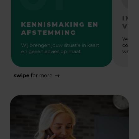
INR
KENNISMAKING EN
VER
AFSTEMMING
We ric
Wij brengen jouw situatie in kaart
correc
en geven advies op maat.
wensen
swipe
for more