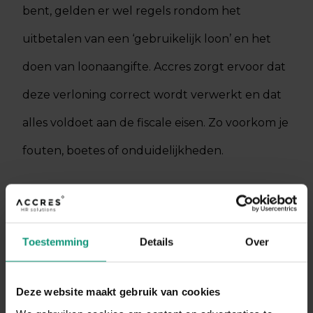
bent, gelden er wel regels rondom het
uitbetalen van een ‘gebruikelijk loon’ en het
doen van loonaangifte. Accres zorgt ervoor dat
deze verloning correct wordt verwerkt en dat
alles voldoet aan de fiscale eisen. Zo voorkom je
fouten, boetes of onduidelijkheden.
Meer weten over DGA-verloning?
NEEM CONTACT OP
Toestemming
Details
Over
Deze website maakt gebruik van cookies