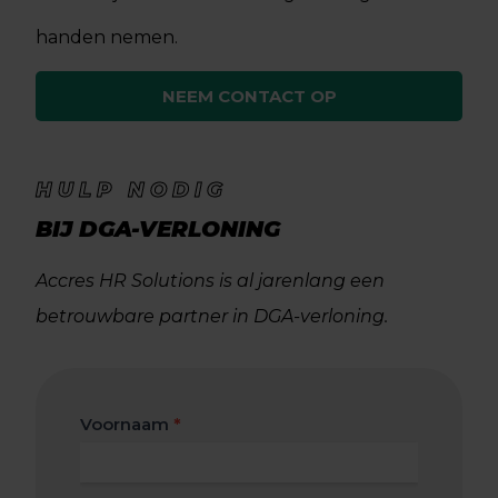
handen nemen.
NEEM CONTACT OP
HULP NODIG
BIJ DGA-VERLONING
Accres HR Solutions is al jarenlang een
betrouwbare partner in DGA-verloning.
Contact
Voornaam
*
formulier
algemeen