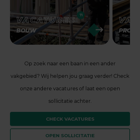
71
VACATURES
VAC
BOUW
PRODU
Op zoek naar een baan in een ander
vakgebied? Wij helpen jou graag verder! Check
onze andere vacatures of laat een open
sollicitatie achter.
CHECK VACATURES
OPEN SOLLICITATIE