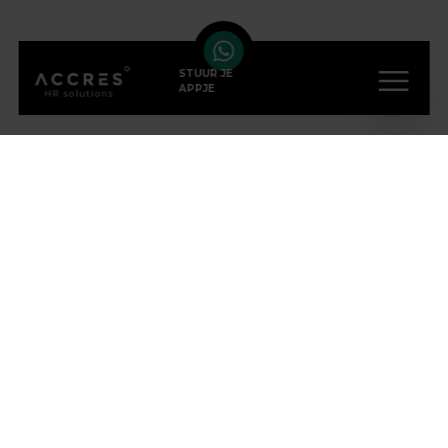
STUUR JE
APPJE
VOLG ONS OP SOCIAL
MEDIA
ONZE KANTOREN
Eindhoven
(HOOFDKANTOOR)