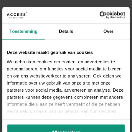
WAT JE VAN ONS MAG
VERWACHTEN
Toestemming
Details
Over
Goede samenwerking werkt twee kanten op.
Deze website maakt gebruik van cookies
Wij doen wat we beloven en we verwachten
We gebruiken cookies om content en advertenties te
dat jij dat ook doet. We houden van
personaliseren, om functies voor social media te bieden
en om ons websiteverkeer te analyseren. Ook delen we
duidelijkheid, eerlijkheid en open
informatie over uw gebruik van onze site met onze
partners voor social media, adverteren en analyse. Deze
communicatie. Alleen dan zorgen we samen
partners kunnen deze gegevens combineren met andere
voor werk dat wérkt. Wij beloven het volgende:
informatie die u aan ze heeft verstrekt of die ze hebben
verzameld op basis van uw gebruik van hun services.