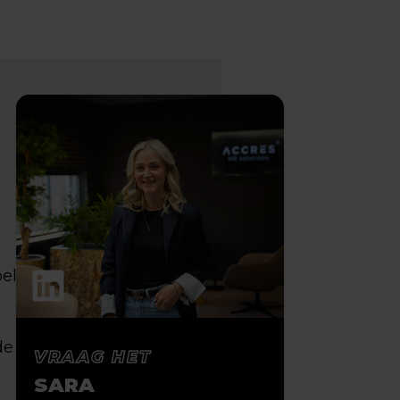
pel
de
VRAAG HET
SARA