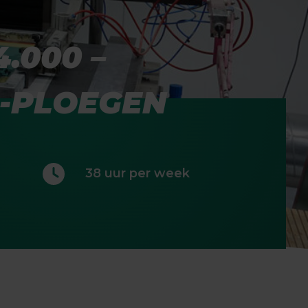
.000 –
3-PLOEGEN
38 uur per week