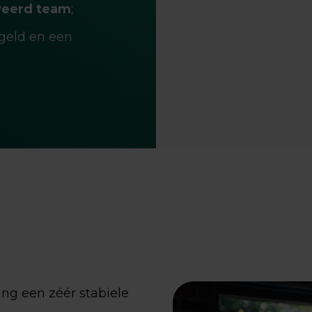
veerd team
;
egeld en een
ang een zéér stabiele