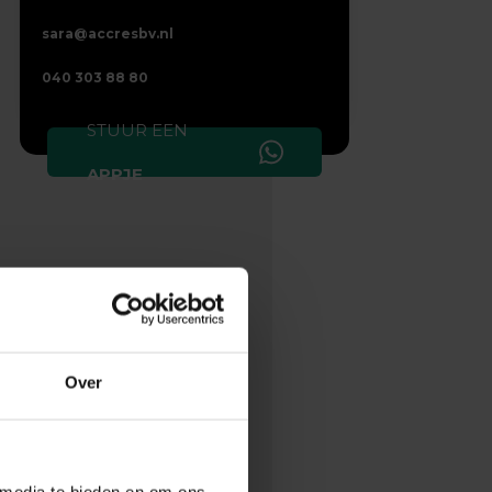
sara@accresbv.nl
040 303 88 80
STUUR EEN
APPJE
et
rs.
Over
ort
 media te bieden en om ons