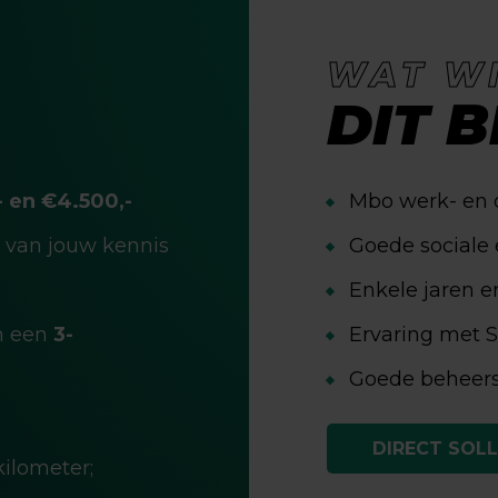
WAT W
DIT B
 en €4.500,-
Mbo werk- en 
k van jouw kennis
Goede sociale
Enkele jaren er
in een
3-
Ervaring met 
Goede beheers
DIRECT SOLL
ilometer;