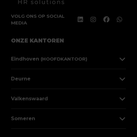
VOLG ONS OP SOCIAL
MEDIA
ONZE KANTOREN
Eindhoven
(HOOFDKANTOOR)
Sint Jorislaan 138
Deurne
5611 PP Eindhoven
Molenstraat 50
Valkenswaard
040 303 00 03
5751 LE Deurne
Markt 58
Someren
0493 319 900
5554 CD Valkenswaard
Laan Ten Roode 2B