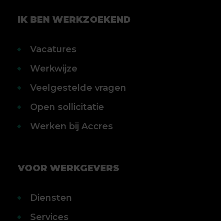
040 303 88 80
5711 GC Someren
IK BEN WERKZOEKEND
0493 496 002
Vacatures
Werkwijze
Veelgestelde vragen
Open sollicitatie
Werken bij Accres
VOOR WERKGEVERS
Diensten
Services