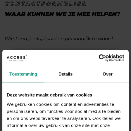
CONTACTFORMULIER
WAAR KUNNEN WE JE MEE HELPEN?
Wij staan je altijd snel en persoonlijk te woord.
Global
Voornaam
*
form
Toestemming
Details
Over
Achternaam
*
Deze website maakt gebruik van cookies
We gebruiken cookies om content en advertenties te
Emailadres
*
personaliseren, om functies voor social media te bieden
en om ons websiteverkeer te analyseren. Ook delen we
informatie over uw gebruik van onze site met onze