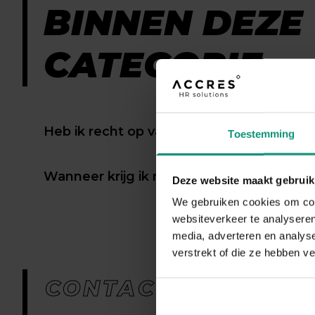
BINNEN DEZE
CATEGORIE
Heb ik recht op vakantiegeld?
Toestemming
Wanneer krijg ik mijn vakantiegeld betaa
Deze website maakt gebruik
We gebruiken cookies om cont
websiteverkeer te analyseren
media, adverteren en analys
verstrekt of die ze hebben v
CONTACTFORMULIE