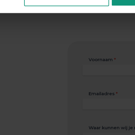
 JE MEE HELPEN?
Global
Voornaam
*
form
Emailadres
*
Waar kunnen wij j