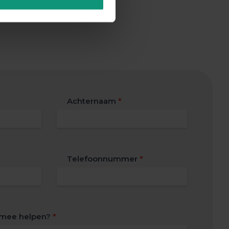
Achternaam
*
Telefoonnummer
*
e mee helpen?
*