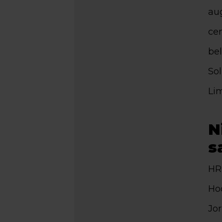
au
ce
bel
Sol
Li
N
s
HR
Hoo
Jor