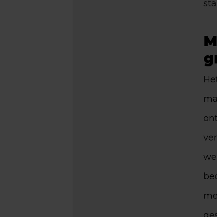
sta
M
g
Het
ma
on
ve
we
be
me
ges