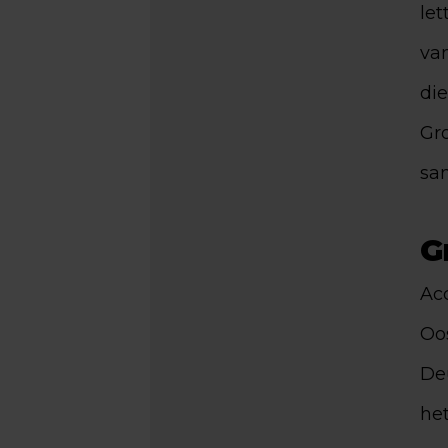
let
va
di
Gr
sam
G
Acc
Oo
De
het