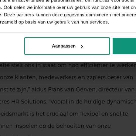
. Ook delen we informatie over uw gebruik van onze site met on
nsten aanbieden, van werving en selectie tot
e. Deze partners kunnen deze gegevens combineren met andere i
erzameld op basis van uw gebruik van hun services.
arisadministratie, van detacheren tot ZZP-
middeling en van HR-advies tot uitzenden.
Aanpassen
e integratie van onze diensten op deze nieuwe
atie stelt ons in staat om nog efficiënter te werke
 onze klanten, medewerkers en zzp’ers beter van
nst te zijn,” aldus Frans van Gerven, directeur van
res HR Solutions. “Vooral in de huidige dynamisc
eidsmarkt is het cruciaal om flexibel en snel te
nnen inspelen op de behoeften van onze