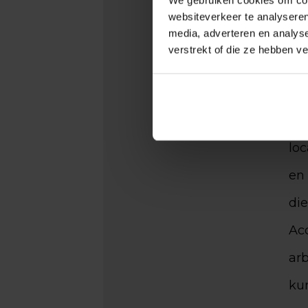
websiteverkeer te analyseren
die
media, adverteren en analys
verstrekt of die ze hebben v
sal
be
“D
loc
en
die
Acc
arb
ku