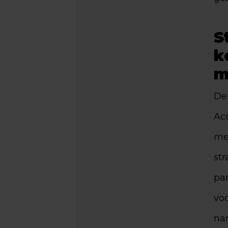
S
k
m
De 
Ac
me
st
pa
voo
na