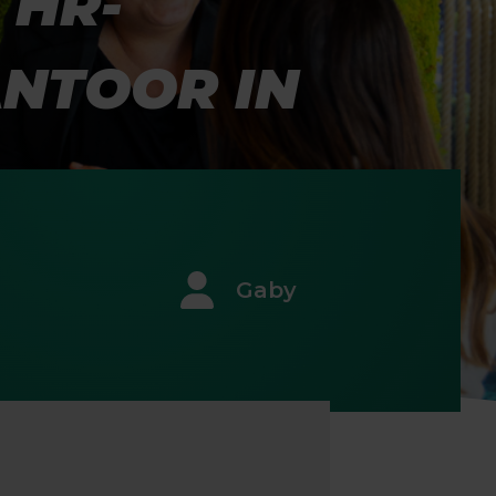
 HR-
NTOOR IN
Gaby