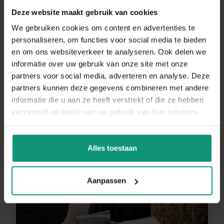
eens binnen bij het kantoor op de Markt in
Deze website maakt gebruik van cookies
We gebruiken cookies om content en advertenties te
Valkenswaard voor meer informatie en een
personaliseren, om functies voor social media te bieden
goede bak koffie.
en om ons websiteverkeer te analyseren. Ook delen we
informatie over uw gebruik van onze site met onze
partners voor social media, adverteren en analyse. Deze
DIRECT SOLLICITEREN
partners kunnen deze gegevens combineren met andere
informatie die u aan ze heeft verstrekt of die ze hebben
verzameld op basis van uw gebruik van hun services.
Alles toestaan
Aanpassen