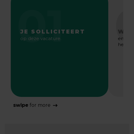
01
JE SOLLICITEERT
WE 
op deze vacature.
en gaa
het bes
swipe
for more