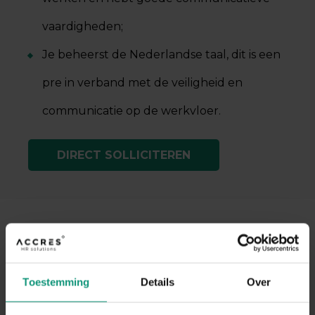
vaardigheden;
Je beheerst de Nederlandse taal, dit is een
pre in verband met de veiligheid en
communicatie op de werkvloer.
DIRECT SOLLICITEREN
JOUW TOEKOMSTIGE WERKPLEK
OVER HET BEDRIJF
Toestemming
Details
Over
Nog steeds aan het lezen? Bel gerust of stap