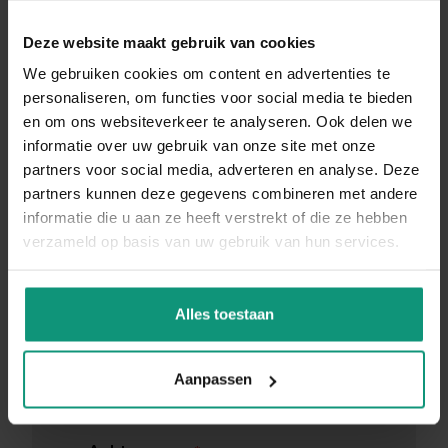
Deze website maakt gebruik van cookies
We gebruiken cookies om content en advertenties te
personaliseren, om functies voor social media te bieden
SOLLICITEREN ALS
en om ons websiteverkeer te analyseren. Ook delen we
informatie over uw gebruik van onze site met onze
VERKOOPMEDEWERKER
partners voor social media, adverteren en analyse. Deze
KLEDINGWINKEL IN
partners kunnen deze gegevens combineren met andere
VALKENSWAARD
informatie die u aan ze heeft verstrekt of die ze hebben
verzameld op basis van uw gebruik van hun services.
Binnen 24 uur reactie!
Alles toestaan
Voornaam
*
Aanpassen