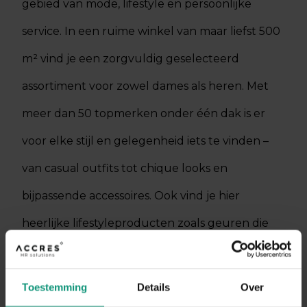
gebied van mode, lifestyle en persoonlijke
service. In een ruime winkel van maar liefst 500
m² vind je een zorgvuldig geselecteerd
assortiment voor zowel dames als heren. Met
meer dan 50 topmerken onder één dak is er
voor elke stijl en gelegenheid iets te vinden –
van casual outfits tot chique looks en
bijpassende accessoires. Ook vind je hier
heerlijke lifestyleproducten zoals geuren die
jouw outfit compleet maken.
Toestemming
Details
Over
DIRECT SOLLICITEREN