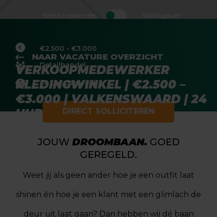
Werkzoekende
Werkgever
€2.500 - €3.000
NAAR VACATURE OVERZICHT
Detailhandel
VERKOOPMEDEWERKER
KLEDINGWINKEL | €2.500 –
24 uur per week
€3.000 | VALKENSWAARD | 24
UUR
DIRECT SOLLICITEREN
JOUW
DROOMBAAN.
GOED
GEREGELD.
Weet jij als geen ander hoe je een outfit laat
shinen én hoe je een klant met een glimlach de
deur uit laat gaan? Dan hebben wij dé baan