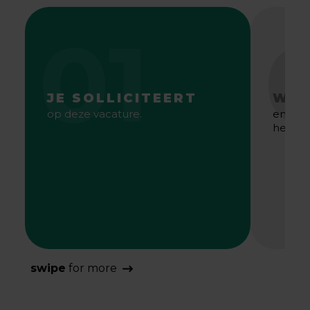
01
JE SOLLICITEERT
WE 
op deze vacature.
en gaa
het bes
swipe
for more