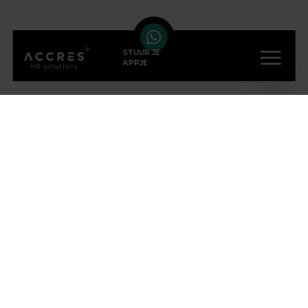
STUUR JE
APPJE
VOLG ONS OP SOCIAL
MEDIA
ONZE KANTOREN
Eindhoven
(HOOFDKANTOOR)