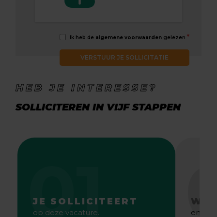
*
Ik heb de
algemene voorwaarden
gelezen
VERSTUUR JE SOLLICITATIE
HEB JE INTERESSE?
SOLLICITEREN IN VIJF STAPPEN
01
JE SOLLICITEERT
WE 
op deze vacature.
en gaa