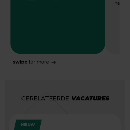
het bes
swipe
for more
GERELATEERDE
VACATURES
NIEUW