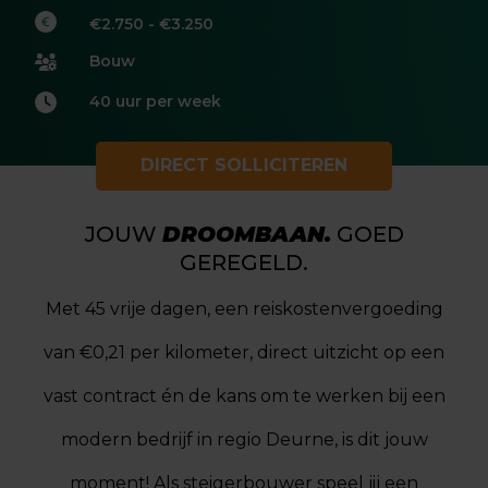
€2.750 - €3.250
Bouw
40 uur per week
DIRECT SOLLICITEREN
JOUW
DROOMBAAN.
GOED
GEREGELD.
Met 45 vrije dagen, een reiskostenvergoeding
van €0,21 per kilometer, direct uitzicht op een
vast contract én de kans om te werken bij een
modern bedrijf in regio Deurne, is dit jouw
moment! Als steigerbouwer speel jij een