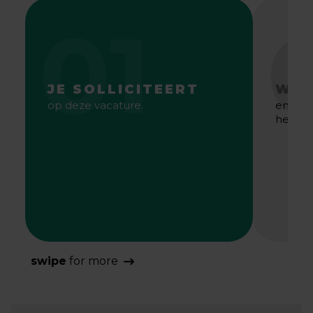
01
JE SOLLICITEERT
WE 
op deze vacature.
en gaa
het bes
swipe
for more