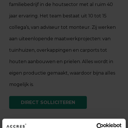
familiebedrijf in de houtsector met al ruim 40
jaar ervaring. Het team bestaat uit 10 tot 15
collega’s, van adviseur tot monteur. Zij werken
aan uiteenlopende maatwerkprojecten: van
tuinhuizen, overkappingen en carports tot
houten aanbouwen en prielen. Alles wordt in
eigen productie gemaakt, waardoor bijna alles
mogelijk is.
DIRECT SOLLICITEREN