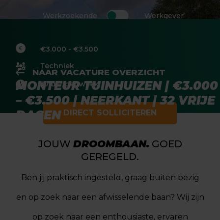
Werkzoekende
Werkgever
€3.000 - €3.500
Techniek
NAAR VACATURE OVERZICHT
MONTEUR TUINHUIZEN | €3.000
37 uur per week
– €3.500 | NEERKANT | 32 VRIJE
DAGEN
DIRECT SOLLICITEREN
JOUW
DROOMBAAN.
GOED
GEREGELD.
Ben jij praktisch ingesteld, graag buiten bezig
en op zoek naar een afwisselende baan? Wij zijn
op zoek naar een enthousiaste, ervaren