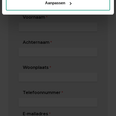
Aanpassen
Voornaam
*
Achternaam
*
Woonplaats
*
Telefoonnummer
*
E-mailadres
*