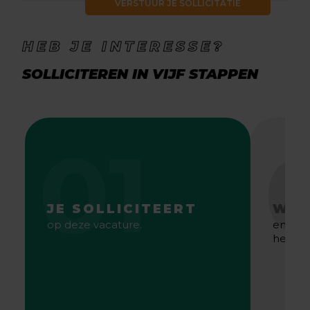
VERSTUUR JE SOLLICITATIE
HEB JE INTERESSE?
SOLLICITEREN IN VIJF STAPPEN
01
JE SOLLICITEERT
WE 
op deze vacature.
en gaa
het bes