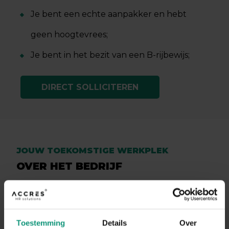
Je bent een echte aanpakker en hebt
geen hoogtevrees;
Je bent in het bezit van een B-rijbewijs;
DIRECT SOLLICITEREN
JOUW TOEKOMSTIGE WERKPLEK
OVER HET BEDRIJF
Het betreft een familiebedrijf in de regio
Someren. Het is een hechte groep, heel
Toestemming
Details
Over