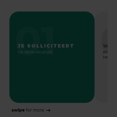
01
JE SOLLICITEERT
WE 
op deze vacature.
en gaa
het bes
swipe
for more