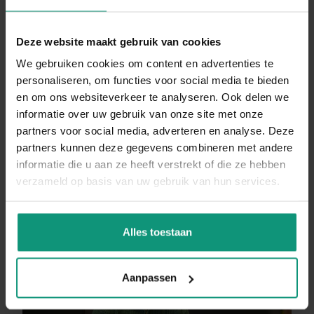
informeel. Er wordt hard gewerkt, en soms zijn
er lange dagen. Daarentegen is er ook ruimte
Deze website maakt gebruik van cookies
voor een dolletje en vertier. Zie jij dit wel zitten?
We gebruiken cookies om content en advertenties te
personaliseren, om functies voor social media te bieden
Stuur een appje of solliciteer in slechts 1
en om ons websiteverkeer te analyseren. Ook delen we
informatie over uw gebruik van onze site met onze
minuut.
partners voor social media, adverteren en analyse. Deze
partners kunnen deze gegevens combineren met andere
DIRECT SOLLICITEREN
informatie die u aan ze heeft verstrekt of die ze hebben
verzameld op basis van uw gebruik van hun services.
Alles toestaan
Aanpassen