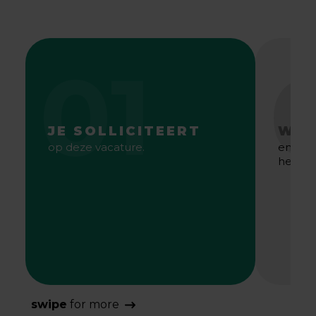
01
JE SOLLICITEERT
WE 
op deze vacature.
en gaa
het bes
swipe
for more