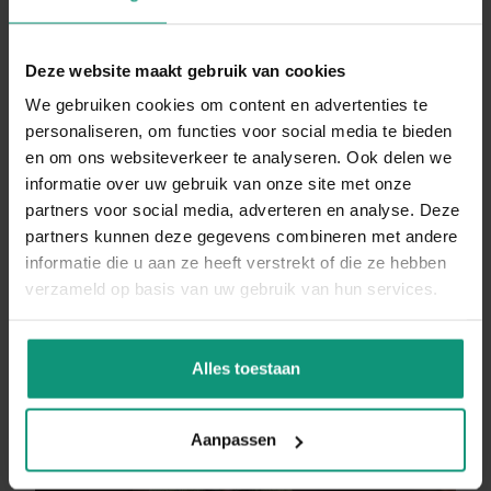
met projecten binnen de utiliteitsbouw. Of het
nu gaat om het vervangen van oude kanalen,
Deze website maakt gebruik van cookies
We gebruiken cookies om content en advertenties te
reparaties of nieuwbouw, het stabiele team
personaliseren, om functies voor social media te bieden
zorgt voor een leuke werksfeer en een
en om ons websiteverkeer te analyseren. Ook delen we
informatie over uw gebruik van onze site met onze
dynamische omgeving.
partners voor social media, adverteren en analyse. Deze
partners kunnen deze gegevens combineren met andere
informatie die u aan ze heeft verstrekt of die ze hebben
DIRECT SOLLICITEREN
verzameld op basis van uw gebruik van hun services.
Alles toestaan
Aanpassen