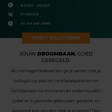
€3.000 - €3.500
Productie
40 uur per week
DIRECT SOLLICITEREN
JOUW
DROOMBAAN.
GOED
GEREGELD.
Als montagemedewerker ga je samen met je
collega’s op pad om ventilatiesystemen en
luchtkanalen te monteren en onderhouden,
zodat er in gezonde gebouwen gewerkt en
gewoond kan worden. Heb je ervaring? Dan