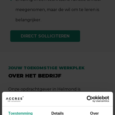
meegenomen, maar de wil om te leren is
belangrijker.
DIRECT SOLLICITEREN
JOUW TOEKOMSTIGE WERKPLEK
OVER HET BEDRIJF
Onze opdrachtgever in Helmond is
gespecialiseerd in het plaatsen van
luchtkanalen voor de toe- en afvoer van lucht,
Toestemming
Details
Over