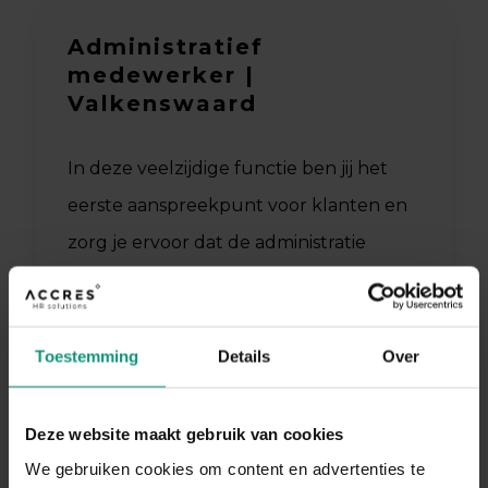
Administratief
medewerker |
Valkenswaard
In deze veelzijdige functie ben jij het
eerste aanspreekpunt voor klanten en
zorg je ervoor dat de administratie
soepel verloopt....
€2.750 - €3.250
Toestemming
Details
Over
ADMINISTRATIEF
24 UUR
Deze website maakt gebruik van cookies
We gebruiken cookies om content en advertenties te
VALKENSWAARD