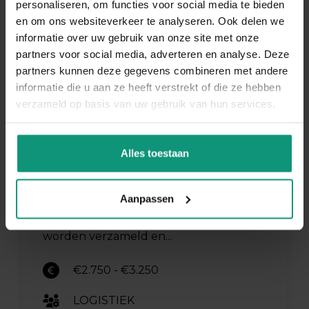
personaliseren, om functies voor social media te bieden
en om ons websiteverkeer te analyseren. Ook delen we
Bekijk vacature
informatie over uw gebruik van onze site met onze
partners voor social media, adverteren en analyse. Deze
partners kunnen deze gegevens combineren met andere
informatie die u aan ze heeft verstrekt of die ze hebben
Orderpicker |
verzameld op basis van uw gebruik van hun services.
Valkenswaard
Alles toestaan
Als orderpicker ben jij een belangrijke
schakel in het logistieke proces. Je zorgt
Aanpassen
ervoor dat bestellingen nauwkeurig
worden verzameld en...
€2.750 - €3.250
LOGISTIEK