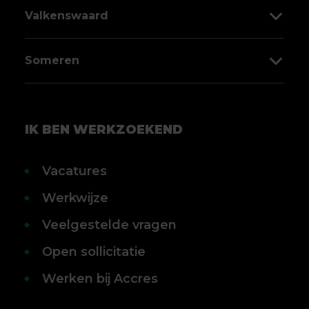
Molenstraat 50
Valkenswaard
040 303 00 03
5751 LE Deurne
Markt 58
Someren
0493 319 900
5554 CD Valkenswaard
Laan Ten Roode 2B
040 303 88 80
5711 GC Someren
IK BEN WERKZOEKEND
0493 496 002
Vacatures
Werkwijze
Veelgestelde vragen
Open sollicitatie
Werken bij Accres