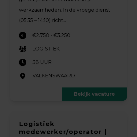
werkzaamheden. In de vroege dienst
(05:55 – 14:10) richt...
€2.750 - €3.250
LOGISTIEK
38 UUR
VALKENSWAARD
Bekijk vacature
Logistiek
medewerker/operator |