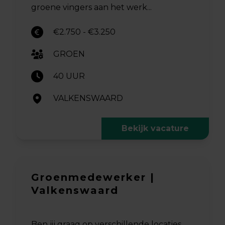
groene vingers aan het werk...
€2.750 - €3.250
GROEN
40 UUR
VALKENSWAARD
Bekijk vacature
Groenmedewerker |
Valkenswaard
Ben jij graag op verschillende locaties