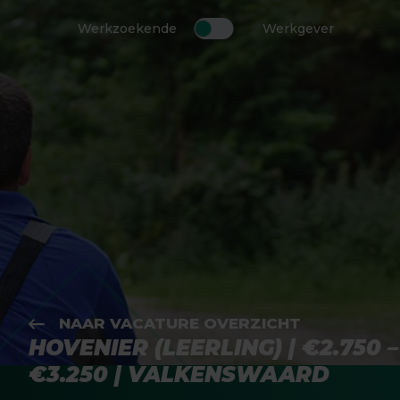
Werkzoekende
Werkgever
NAAR VACATURE OVERZICHT
HOVENIER (LEERLING) | €2.750 –
€3.250 | VALKENSWAARD