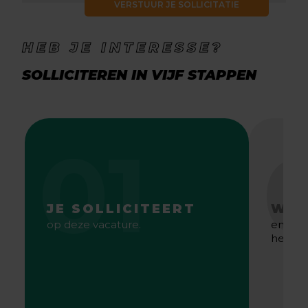
VERSTUUR JE SOLLICITATIE
HEB JE INTERESSE?
SOLLICITEREN IN VIJF STAPPEN
01
JE SOLLICITEERT
WE 
op deze vacature.
en gaa
het bes