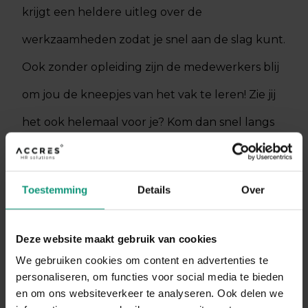
krijgt een heldere uitleg over de
werkzaamheden zodat je snel aan de slag kunt.
Ook zonder opleiding zijn de medewerkers blij
om jou de kneepjes van het vak te leren! Zie jij
het ook helemaal voor je? Kom dan snel langs
om de mogelijkheden te bespreken. Solliciteer
om de mogelijkheden te bespreken of stuur
Toestemming
Details
Over
ons een appje voor meer informatie.
Deze website maakt gebruik van cookies
DIRECT SOLLICITEREN
We gebruiken cookies om content en advertenties te
personaliseren, om functies voor social media te bieden
en om ons websiteverkeer te analyseren. Ook delen we