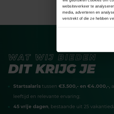
websiteverkeer te analyseren
media, adverteren en analys
verstrekt of die ze hebben v
WAT WIJ BIEDEN
DIT KRIJG JE
Startsalaris
tussen
€3.500,- en €4.000,-,
a
leeftijd en relevante ervaring;
45 vrije dagen
, bestaande uit 25 vakantie