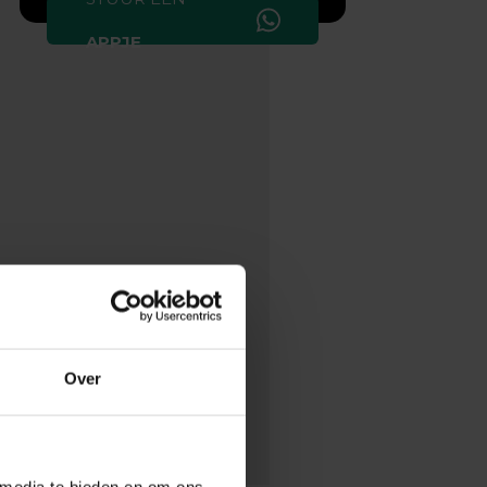
APPJE
Over
 media te bieden en om ons