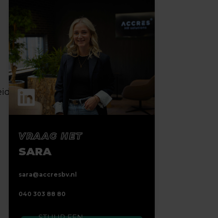
eid
VRAAG HET
SARA
sara@accresbv.nl
040 303 88 80
STUUR EEN