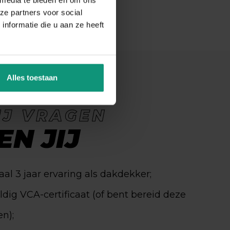
ze partners voor social
nformatie die u aan ze heeft
Alles toestaan
IJ VRAGEN
EN JIJ
al 3 jaar ervaring als dakdekker;
ldig VCA-certificaat (of bent bereid deze
en);