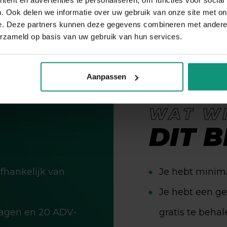
. Ook delen we informatie over uw gebruik van onze site met on
e. Deze partners kunnen deze gegevens combineren met andere i
erzameld op basis van uw gebruik van hun services.
Aanpassen
WAT W
DIT B
fhankelijk van
Je hebt minima
Je hebt een ge
dagen en 20 ADV-
gratis te behal