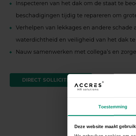
Inspecteren van het dak om de staat te beo
beschadigingen tijdig te repareren om gro
Verhelpen van lekkages en andere schade 
waterdichtheid en veiligheid van het dak t
Nauw samenwerken met collega’s en zorgen
DIRECT SOLLICITEREN
Toestemming
Deze website maakt gebruik
We gebruiken cookies om cont