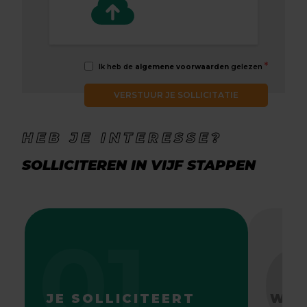
*
Ik heb de
algemene voorwaarden
gelezen
VERSTUUR JE SOLLICITATIE
HEB JE INTERESSE?
SOLLICITEREN IN VIJF STAPPEN
01
JE SOLLICITEERT
WE 