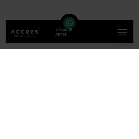
STUUR JE
APPJE
VOLG ONS OP SOCIAL
MEDIA
ONZE KANTOREN
Eindhoven
(HOOFDKANTOOR)