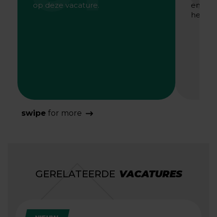
op deze vacature.
en gaa
het bes
swipe
for more
GERELATEERDE
VACATURES