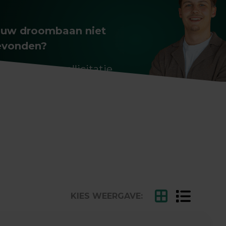
ouw droombaan niet
evonden?
at een
open sollicitatie
hter.
KIES WEERGAVE: