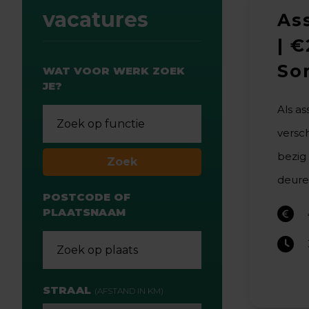
vacatures
As
| €
So
WAT VOOR
WERK
ZOEK
JE?
Als a
versch
bezig
Zoek
deuren
POSTCODE OF
PLAATSNAAM
STRAAL
(AFSTAND IN KM)