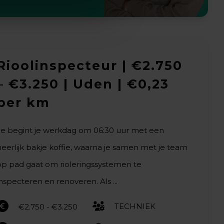
Rioolinspecteur | €2.750
– €3.250 | Uden | €0,23
per km
Je begint je werkdag om 06:30 uur met een
heerlijk bakje koffie, waarna je samen met je team
op pad gaat om rioleringssystemen te
inspecteren en renoveren. Als ...
TECHNIEK
€2.750 - €3.250