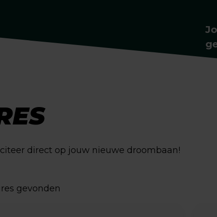
J
g
La
ac
RES
liciteer direct op jouw nieuwe droombaan!
ures gevonden