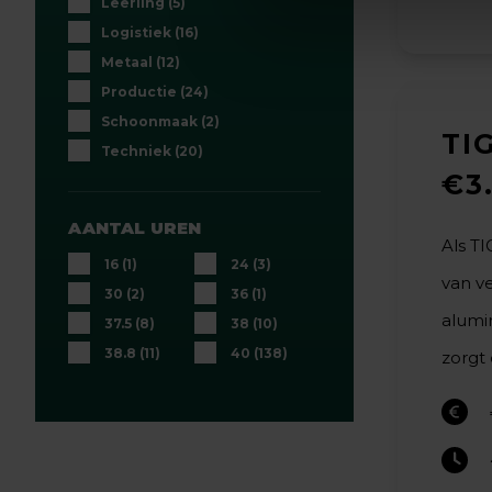
Leerling
(5)
Logistiek
(16)
Metaal
(12)
Productie
(24)
Schoonmaak
(2)
TIG
Techniek
(20)
€3
AANTAL UREN
Als TI
16
(1)
24
(3)
van ve
30
(2)
36
(1)
alumi
37.5
(8)
38
(10)
38.8
(11)
40
(138)
zorgt 