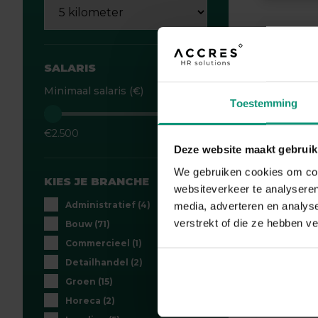
Teg
SALARIS
€4
Minimaal salaris (€)
Toestemming
vr
€2.500
Je we
Deze website maakt gebruik
We gebruiken cookies om cont
renova
KIES JE BRANCHE
websiteverkeer te analyseren
geef j
Administratief
(4)
media, adverteren en analys
tegels
verstrekt of die ze hebben v
Bouw
(71)
Commercieel
(1)
Detailhandel
(2)
Groen
(15)
Horeca
(2)