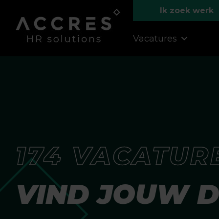
Ik zoek werk
Vacatures
174 VACATUR
VIND JOUW 