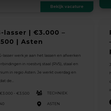
Bekijk vacature
-lasser | €3.000 –
.500 | Asten
G-lasser werk je aan het lassen en afwerken
rbindingen in roestvrij staal (RVS), staal en
nium in regio Asten. Je werkt overdag en
dat de...
TECHNIEK
€3.000 - €3.500
40
ASTEN