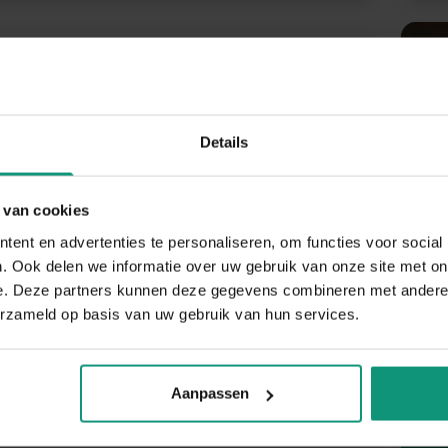
elzetter | €3.500 –
.000 | Eindhoven | 45
Details
ije dagen
rkt aan zowel nieuwbouw- als
 van cookies
ent en advertenties te personaliseren, om functies voor social
tieprojecten. Met jouw ruimtelijk inzicht
. Ook delen we informatie over uw gebruik van onze site met on
V
e goed advies over de juiste maat en soort
e. Deze partners kunnen deze gegevens combineren met andere i
V
 voor elke ruimte. Je b...
erzameld op basis van uw gebruik van hun services.
AP
BOUW
€3.500 - €4.000
Aanpassen
40
EINDHOVEN