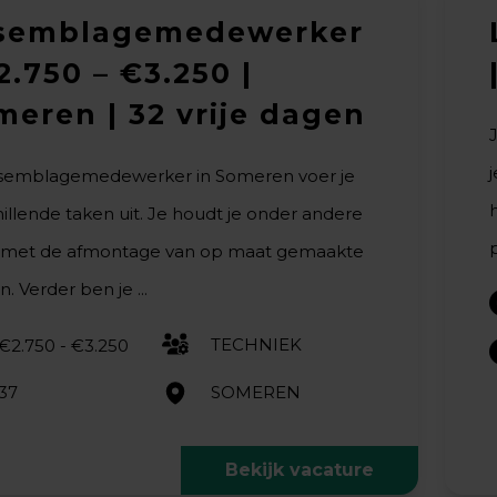
semblagemedewerker
2.750 – €3.250 |
meren | 32 vrije dagen
ssemblagemedewerker in Someren voer je
illende taken uit. Je houdt je onder andere
p
 met de afmontage van op maat gemaakte
. Verder ben je ...
TECHNIEK
€2.750 - €3.250
37
SOMEREN
Bekijk vacature