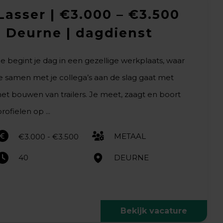
Lasser | €3.000 – €3.500
| Deurne | dagdienst
Je begint je dag in een gezellige werkplaats, waar
je samen met je collega’s aan de slag gaat met
het bouwen van trailers. Je meet, zaagt en boort
rofielen op ...
METAAL
€3.000 - €3.500
40
DEURNE
Bekijk vacature